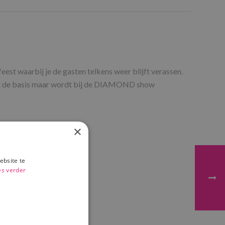
st waarbij je de gasten telkens weer blijft verassen.
mt de basis maar wordt bij de DIAMOND show
×
ebsite te
es verder