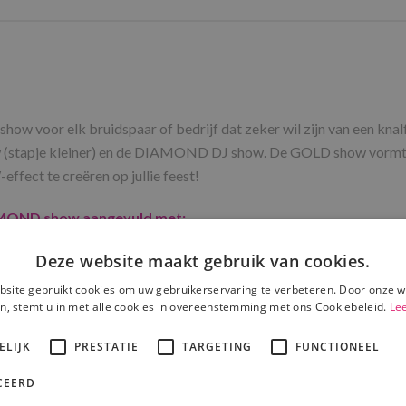
oor elk bruidspaar of bedrijf dat zeker wil zijn van een knalfee
how (stapje kleiner) en de DIAMOND DJ show. De GOLD show vor
ffect te creëren op jullie feest!
AMOND show aangevuld met:
Deze website maakt gebruik van cookies.
lichtcomputer
site gebruikt cookies om uw gebruikerservaring te verbeteren. Door onze w
n, stemt u in met alle cookies in overeenstemming met ons Cookiebeleid.
Le
ELIJK
PRESTATIE
TARGETING
FUNCTIONEEL
lver)
CEERD
)