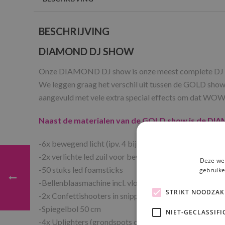
BESCHRIJVING
DIAMOND DJ SHOW
Onze DIAMOND DJ show is onze meest complete DJ show v
We leggen graag het verschil uit tussen de GOLD s
aangevuld met vele extra special effects om dat WOW-e
Naast de materialen van de GOLD show is de DI
-6x bewegend licht (ipv. 4 bij de gold show) inclusief 
-2x verlichte led zuil voor bewegend licht
Deze web
-50 stuks led foamsticks
gebruike
-Bellenblaasmachine incl. vloeistof
STRIKT NOODZAK
-2x Confettishooters in snippers of slierten (goud of zi
-Spiegelbol 50 cm
NIET-GECLASSIFI
-4x Uplighters (grondspots om de muren aan te lichten