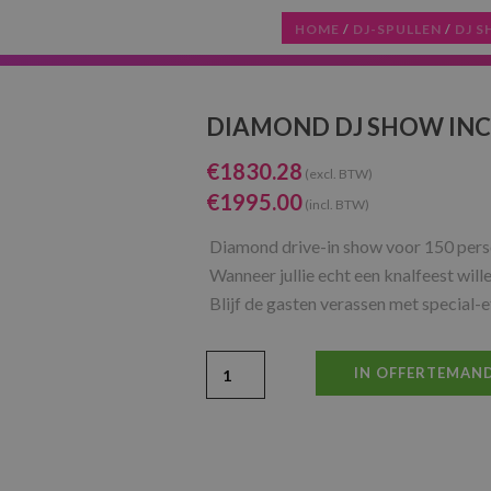
HOME
/
DJ-SPULLEN
/
DJ 
DIAMOND DJ SHOW INCL
€
1830.28
(excl. BTW)
€
1995.00
(incl. BTW)
Diamond drive-in show voor 150 pers
Wanneer jullie echt een knalfeest wille
Blijf de gasten verassen met special-e
IN OFFERTEMAN