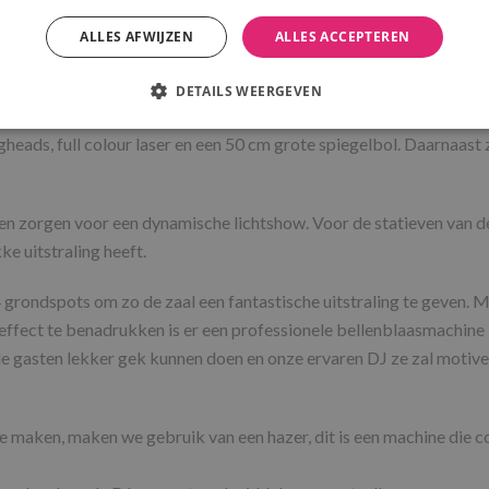
ALLES AFWIJZEN
ALLES ACCEPTEREN
DETAILS WEERGEVEN
-in shows. Deze bestaat uit een modern verlicht LED DJ meubel met
heads, full colour laser en een 50 cm grote spiegelbol. Daarnaast z
 zorgen voor een dynamische lichtshow. Voor de statieven van de 
ke uitstraling heeft.
grondspots om zo de zaal een fantastische uitstraling te geven. M
ffect te benadrukken is er een professionele bellenblaasmachine 
de gasten lekker gek kunnen doen en onze ervaren DJ ze zal motiver
 maken, maken we gebruik van een hazer, dit is een machine die co