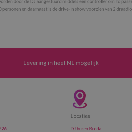
 worden door de DJ aangestuurd middels een controller om zo pass
0 personen en daarnaast is de drive-in show voorzien van 2 draad
Levering in heel NL mogelijk
Locaties
226
DJ huren Breda