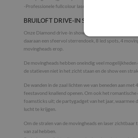
-Professionele fullcolour lasershow
BRUILOFT DRIVE-IN SHOW HUREN
Onze Diamond drive-in show is de parel van onze drive
daaraan een sfeervol sterrendoek, 8 led spots, 4 moving
movingheads erop.
De movingheads hebben oneindig veel mogelijkheden en
de statieven niet in het zicht staan en de show een strak
De wanden in de zaal lichten we van beneden aan met 4 
feestavond knallend openen. Om ook het romantische e
foamsticks uit; de partygadget van het jaar, waarmee 
lucht te krijgen.
Om de stralen van de movingheads en laser zichtbaar te
van zal hebben.