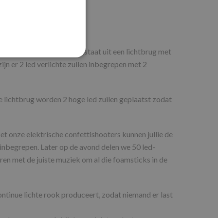
 DJ set. De lichtshow bestaat uit een lichtbrug met
ijn er 2 led verlichte zuilen inbegrepen met 2
lichtbrug worden 2 hoge led zuilen geplaatst zodat
et onze elektrische confettishooters kunnen jullie de
inbegrepen. Later op de avond delen we 50 led-
en met de juiste muziek om al die foamsticks in de
ntinue lichte rook produceert, zodat niemand er last