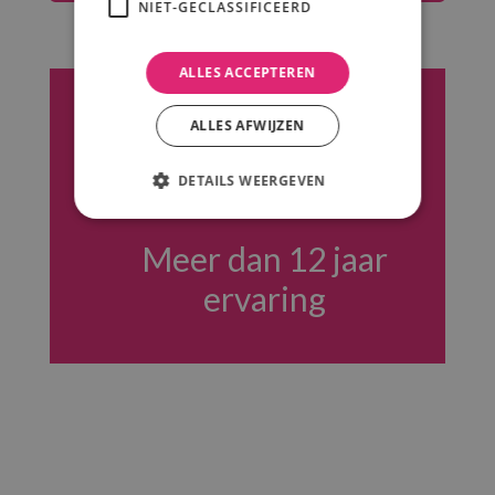
NIET-GECLASSIFICEERD
ALLES ACCEPTEREN
Flexibel bedrijf
ALLES AFWIJZEN
All in prijzen
DETAILS WEERGEVEN
Meer dan 12 jaar
ervaring