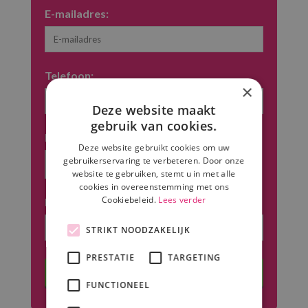
E-mailadres:
Telefoon:
×
Deze website maakt
gebruik van cookies.
Feest datum:
Deze website gebruikt cookies om uw
gebruikerservaring te verbeteren. Door onze
website te gebruiken, stemt u in met alle
cookies in overeenstemming met ons
Cookiebeleid.
Lees verder
Locatie:
STRIKT NOODZAKELIJK
PRESTATIE
TARGETING
FUNCTIONEEL