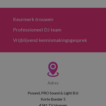
Keurmerk trouwen
Professioneel DJ team
Vrijblijvend kennismakingsgesprek
Adres
Psound, PRO Sound & Light B.V.
Korte Bunder 5
4741 TV Hoeven