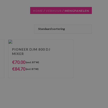
HOME
/
VERHUUR
/
MENGPANELEN
PIONEER DJM 800 DJ
MIXER
€
70.00
(excl. BTW)
€
84.70
(incl. BTW)