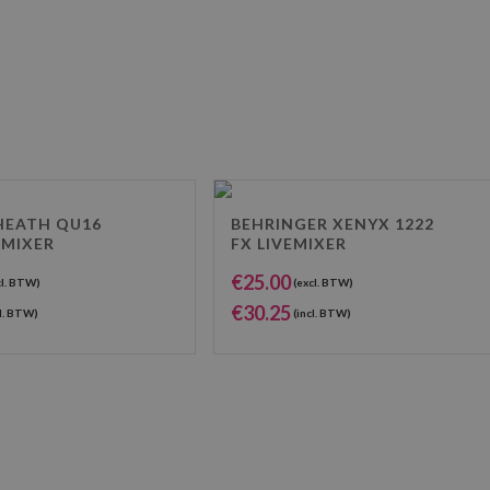
HEATH QU16
BEHRINGER XENYX 1222
 MIXER
FX LIVEMIXER
€
25.00
cl. BTW)
(excl. BTW)
€
30.25
l. BTW)
(incl. BTW)