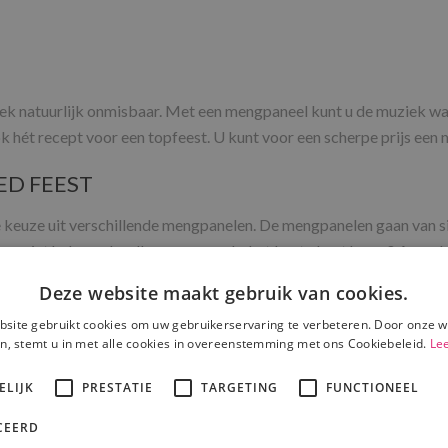
iek natuurlijk onmisbaar. Met een mengpaneel kunt u de muziek wa
ok hét recept voor een topfeest. U kunt voor een scherpe prijs een
ED FEEST
 keuze uit verschillende mengpanelen. De mengpanelen gaan van si
og niet helemaal welk mengpaneel u het beste kunt huren? Aarzel da
Deze website maakt gebruik van cookies.
EN
site gebruikt cookies om uw gebruikerservaring te verbeteren. Door onze w
n, stemt u in met alle cookies in overeenstemming met ons Cookiebeleid.
Le
t mengpaneel van hoge kwaliteit is. Met onze mengpanelen kunt u e
ELIJK
PRESTATIE
TARGETING
FUNCTIONEEL
sfeer te geven? Ook dat kan natuurlijk. Bij Psound kunt u ook een
machine huren
. Daarbij hebben wij natuurlijk ook de juiste verlich
CEERD