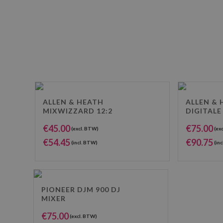
ALLEN & HEATH
ALLEN & 
MIXWIZZARD 12:2
DIGITALE
€
45.00
€
75.00
(excl. BTW)
(ex
€
54.45
€
90.75
(incl. BTW)
(inc
PIONEER DJM 900 DJ
MIXER
€
75.00
(excl. BTW)