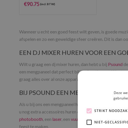
€
90.75
(incl. BTW)
Wanneer u echt een goed feest wilt geven, is goede muz
afspelen en zo een geweldige sfeer creëren. Dit is dan o
EEN DJ MIXER HUREN VOOR EEN GO
Wilt u graag een dj mixer huren, dan hebt u bij
Psound
de
een mengpaneel dat perfect bij uw feestje past. Weet u n
graag alles over al onze apparatuur.
BIJ PSOUND EEN MENGPANEEL HUR
Deze web
gebruike
Als u bij ons een mengpaneel huurt, weet u zeker dat he
STRIKT NOODZAK
u nog extra accessoires huren om uw feest nog wat meer 
photobooth
, een
laser
, een
vuurwerkfontein
of een
rook
NIET-GECLASSIFI
feest te maken.