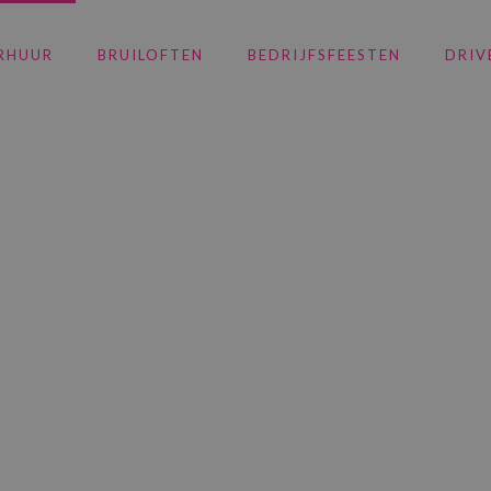
RHUUR
BRUILOFTEN
BEDRIJFSFEESTEN
DRIV
engpanelen hur