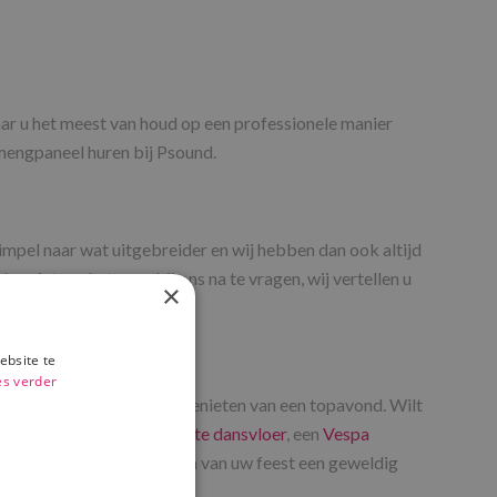
ar u het meest van houd op een professionele manier
 mengpaneel huren bij Psound.
mpel naar wat uitgebreider en wij hebben dan ook altijd
n niet om het even bij ons na te vragen, wij vertellen u
×
ebsite te
es verder
en écht feestje geven en genieten van een topavond. Wilt
confettikanon
, een
verlichte dansvloer
, een
Vespa
ting. Zo hebt u echt alles om van uw feest een geweldig