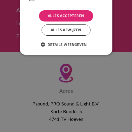
Afhalen in Hoeven (regio Breda)
ALLES ACCEPTEREN
Levering in heel NL mogelijk
ALLES AFWIJZEN
Eenvoudig offerte opvragen
DETAILS WEERGEVEN
Adres
Psound, PRO Sound & Light B.V.
Korte Bunder 5
4741 TV Hoeven