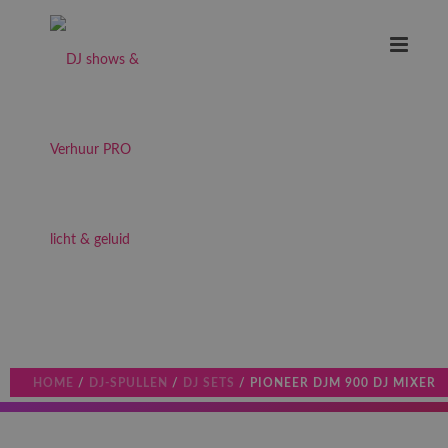
HOME
/
DJ-SPULLEN
/
DJ SETS
/ PIONEER DJM 900 DJ MIXER