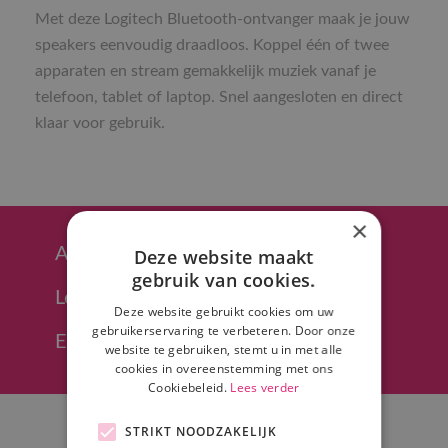
Met deze Logitech Bluetooth-ontvanger maak je jouw
speakers eenvoudig draadloos. Koppel één of twee
apparaten en stream gemakkelijk muziek vanaf je
telefoon, tablet of laptop. Snel aangesloten en direct
klaar voor gebruik.
×
Afhalen in Hoeven (regio Breda)
Deze website maakt
gebruik van cookies.
Levering in heel NL mogelijk
Deze website gebruikt cookies om uw
gebruikerservaring te verbeteren. Door onze
Eenvoudig offerte opvragen
website te gebruiken, stemt u in met alle
cookies in overeenstemming met ons
Cookiebeleid.
Lees verder
STRIKT NOODZAKELIJK