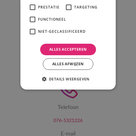
PRESTATIE
TARGETING
FUNCTIONEEL
Adres
NIET-GECLASSIFICEERD
Psound, PRO Sound & Light B.V.
Korte Bunder 5
ALLES ACCEPTEREN
4741 TV Hoeven
ALLES AFWIJZEN
KvK: 93525508
DETAILS WEERGEVEN
Telefoon
076-5321226
E-mail