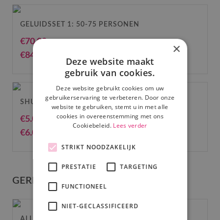
GELUIDSSET 1: 50-75 PERSONEN
€
70.00
(excl. BTW)
×
€
84.70
(incl. BTW)
Deze website maakt
gebruik van cookies.
Deze website gebruikt cookies om uw
gebruikerservaring te verbeteren. Door onze
SHURE SM 58 MICROFOON
website te gebruiken, stemt u in met alle
cookies in overeenstemming met ons
€
5.00
(excl. BTW)
Cookiebeleid.
Lees verder
€
6.05
(incl. BTW)
STRIKT NOODZAKELIJK
PRESTATIE
TARGETING
GERELATEERDE PRODUCTEN
FUNCTIONEEL
NIET-GECLASSIFICEERD
ALLEN & HEATH QU16 DIGITALE MIXER