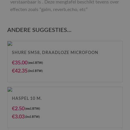
verstaanbaar is . Deze mengtafel beschikt tevens over
effecten zoals “galm, reverb,echo, etc”
ANDERE SUGGESTIES…
SHURE SM58, DRAADLOZE MICROFOON
€
35.00
(excl. BTW)
€
42.35
(incl. BTW)
HASPEL 10 M.
€
2.50
(excl. BTW)
€
3.03
(incl. BTW)