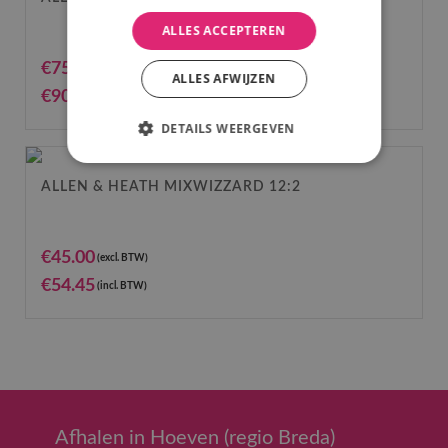
ALLES ACCEPTEREN
€
75.00
(excl. BTW)
ALLES AFWIJZEN
€
90.75
(incl. BTW)
DETAILS WEERGEVEN
ALLEN & HEATH MIXWIZZARD 12:2
€
45.00
(excl. BTW)
€
54.45
(incl. BTW)
Afhalen in Hoeven (regio Breda)