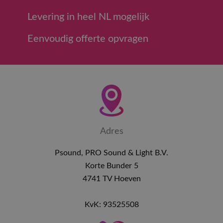
Levering in heel NL mogelijk
Eenvoudig offerte opvragen
Adres
Psound, PRO Sound & Light B.V.
Korte Bunder 5
4741 TV Hoeven
KvK: 93525508