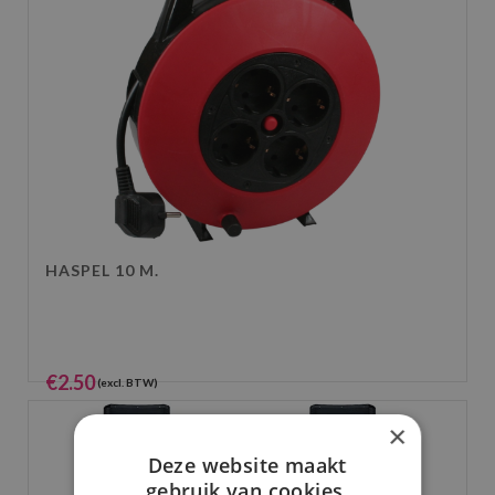
HASPEL 10 M.
€
2.50
(excl. BTW)
€
3.03
(incl. BTW)
×
Deze website maakt
gebruik van cookies.