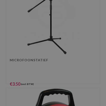
MICROFOONSTATIEF
€
3.50
(excl. BTW)
€
4.24
(incl. BTW)