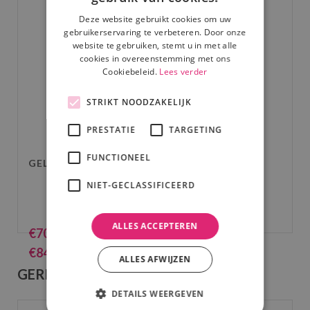
Deze website gebruikt cookies om uw
gebruikerservaring te verbeteren. Door onze
website te gebruiken, stemt u in met alle
cookies in overeenstemming met ons
Cookiebeleid.
Lees verder
STRIKT NOODZAKELIJK
PRESTATIE
TARGETING
FUNCTIONEEL
GELUIDSSET 1: 50-75 PERSONEN
NIET-GECLASSIFICEERD
ALLES ACCEPTEREN
€
70.00
(excl. BTW)
€
84.70
(incl. BTW)
ALLES AFWIJZEN
GERELATEERDE PRODUCTEN
DETAILS WEERGEVEN