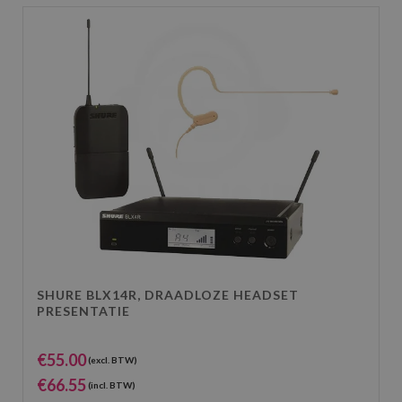
SHURE BLX14R, DRAADLOZE HEADSET
PRESENTATIE
€
55.00
(excl. BTW)
€
66.55
(incl. BTW)