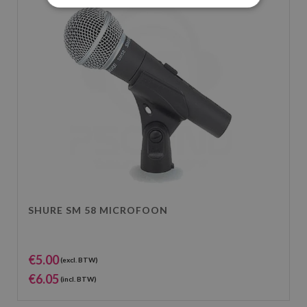
SHURE SM 58 MICROFOON
€
5.00
(excl. BTW)
€
6.05
(incl. BTW)