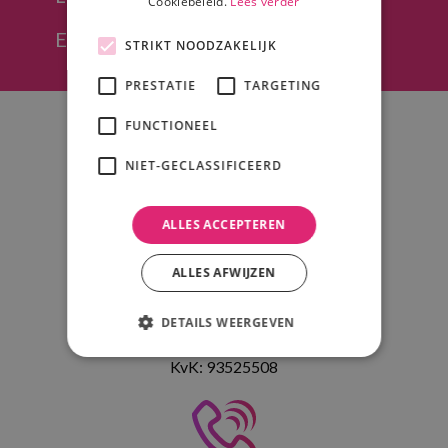
Cookiebeleid.
Lees verder
Eenvoudig offerte opvragen
STRIKT NOODZAKELIJK
PRESTATIE
TARGETING
FUNCTIONEEL
NIET-GECLASSIFICEERD
Adres
ALLES ACCEPTEREN
Psound, PRO Sound & Light B.V.
ALLES AFWIJZEN
Korte Bunder 5
4741 TV Hoeven
DETAILS WEERGEVEN
KvK: 93525508