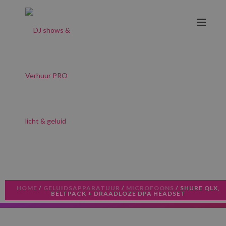
HOME
/
GELUIDSAPPARATUUR
/
MICROFOONS
/ SHURE QLX,
BELTPACK + DRAADLOZE DPA HEADSET