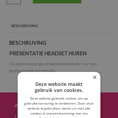
BESCHRIJVING
BESCHRIJVING
PRESENTATIE HEADSET HUREN
De beste keuze qua draadloze headsets voor een
professionele presentatie.
×
Deze website maakt
gebruik van cookies.
Deze website gebruikt cookies om uw
gebruikerservaring te verbeteren. Door onze
Afhalen in Hoeven (regio Breda)
website te gebruiken, stemt u in met alle
cookies in overeenstemming met ons
Levering in heel NL mogelijk