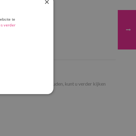
×
ebsite te
es verder
ie meer gewicht kunnen houden, kunt u verder kijken