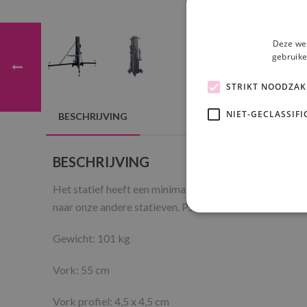
Deze web
gebruike
STRIKT NOODZAK
NIET-GECLASSIFI
BESCHRIJVING
BESCHRIJVING
Het statief heeft een minimale hoogte van 1,71 meter. 
naar onze andere statieven. Psound beschikt over een 
Gewicht: 101 kg
Vork: 55 cm
Vork profiel: 4,5 x 4,5 cm