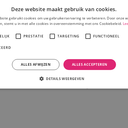
Deze website maakt gebruik van cookies.
site gebruikt cookies om uw gebruikerservaring te verbeteren. Door onze w
n, stemt u in met alle cookies in overeenstemming met ons Cookiebeleid.
Le
ELIJK
PRESTATIE
TARGETING
FUNCTIONEEL
CEERD
ALLES AFWIJZEN
ALLES ACCEPTEREN
Het is voornamelijk bedoeld voor een lichte klus. Voor statieven d
DETAILS WEERGEVEN
breed aanbod statieven voor elke klus en elk gewicht!