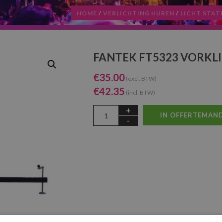
HOME
/
VERLICHTING HUREN
/
LICHT STAT
FANTEK FT5323 VORKLI
€
35.00
(excl. BTW)
€
42.35
(incl. BTW)
IN OFFERTEMAN