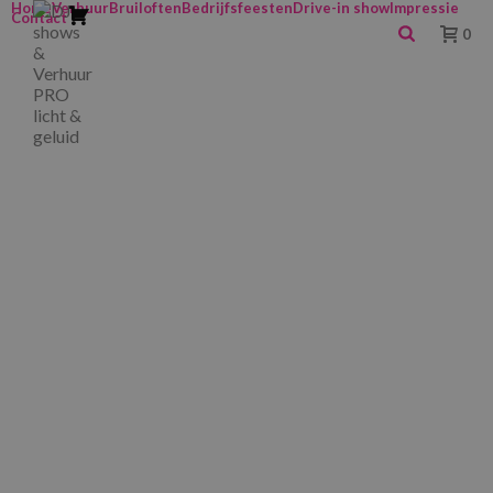
Home
Verhuur
Bruiloften
Bedrijfsfeesten
Drive-in show
Impressie
Contact
0