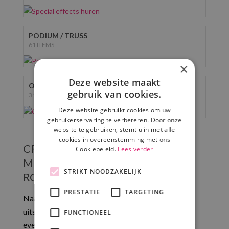
PODIUM / TRUSS
61 ITEMS
×
Deze website maakt
OVERIGE HUREN
gebruik van cookies.
31 ITEMS
Deze website gebruikt cookies om uw
gebruikerservaring te verbeteren. Door onze
website te gebruiken, stemt u in met alle
cookies in overeenstemming met ons
CREËER DE GEWENSTE SFEER
Cookiebeleid.
Lees verder
MET VERLICHTING IN
STRIKT NOODZAKELIJK
ROOSENDAAL
PRESTATIE
TARGETING
Naast geluid In Roosendaal bieden we ook
uitstekende verlichtingsoplossingen voor jouw
FUNCTIONEEL
evenement. Verlichting huren in Roosendaal is nog