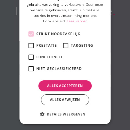
gebruikerservaring te verbeteren. Door onze
Ik
.
wil
.
deze
.
locatie
.
website te gebruiken, stemt u in met alle
cookies in overeenstemming met ons
Cookiebeleid.
Lees verder
boeken
STRIKT NOODZAKELIJK
PRESTATIE
TARGETING
FUNCTIONEEL
NIET-GECLASSIFICEERD
ALLES ACCEPTEREN
ALLES AFWIJZEN
DETAILS WEERGEVEN