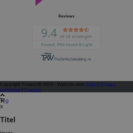
Reviews
Copyright Psound © 2024 - Website door
Ineto
|
Privacy
verklaring
|
Cookies
0
X
Titel
Image