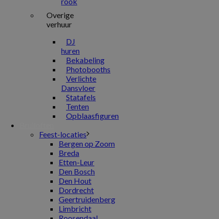
rook
Overige
verhuur
DJ
huren
Bekabeling
Photobooths
Verlichte
Dansvloer
Statafels
Tenten
Opblaasfiguren
Bruiloften
Feest-locaties
Bergen op Zoom
Breda
Etten-Leur
Den Bosch
Den Hout
Dordrecht
Geertruidenberg
Limbricht
Roosendaal