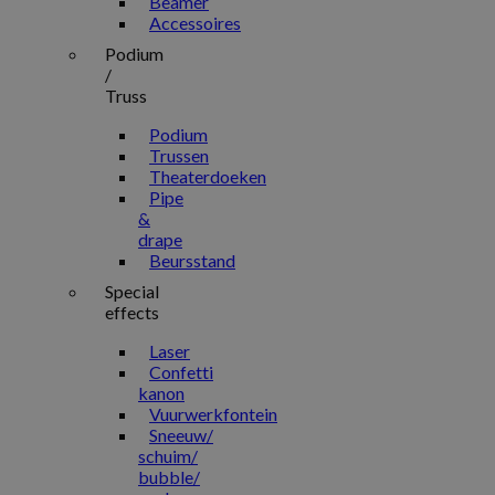
Beamer
Accessoires
Podium
/
Truss
Podium
Trussen
Theaterdoeken
Pipe
&
drape
Beursstand
Special
effects
Laser
Confetti
kanon
Vuurwerkfontein
Sneeuw/
schuim/
bubble/