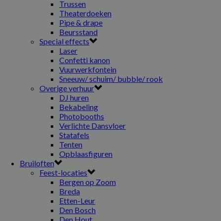
Trussen
Theaterdoeken
Pipe & drape
Beursstand
Special effects
Laser
Confetti kanon
Vuurwerkfontein
Sneeuw/ schuim/ bubble/ rook
Overige verhuur
DJ huren
Bekabeling
Photobooths
Verlichte Dansvloer
Statafels
Tenten
Opblaasfiguren
Bruiloften
Feest-locaties
Bergen op Zoom
Breda
Etten-Leur
Den Bosch
Den Hout