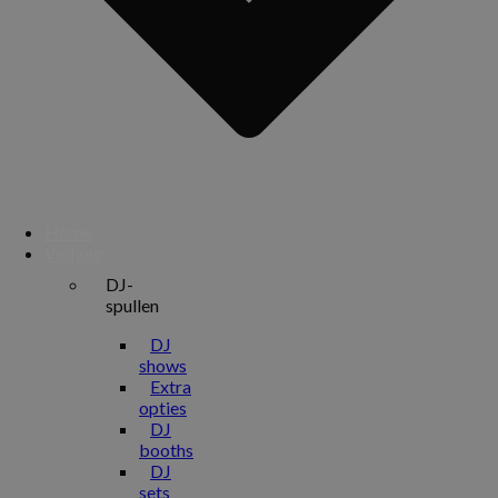
Home
Verhuur
DJ-
spullen
DJ
shows
Extra
opties
DJ
booths
DJ
sets