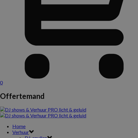
0
Offertemand
Home
Verhuur
DJ-spullen