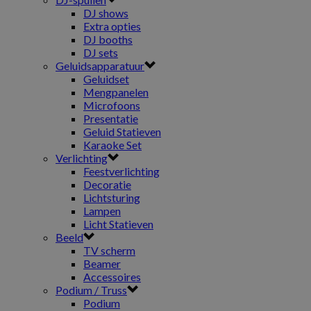
DJ shows
Extra opties
DJ booths
DJ sets
Geluidsapparatuur
Geluidset
Mengpanelen
Microfoons
Presentatie
Geluid Statieven
Karaoke Set
Verlichting
Feestverlichting
Decoratie
Lichtsturing
Lampen
Licht Statieven
Beeld
TV scherm
Beamer
Accessoires
Podium / Truss
Podium