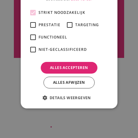
Flexibel bedrijf
STRIKT NOODZAKELIJK
All in prijzen
PRESTATIE
TARGETING
FUNCTIONEEL
Meer dan 12 jaar ervaring
NIET-GECLASSIFICEERD
ALLES ACCEPTEREN
ALLES AFWIJZEN
Ik
.
wil
DETAILS WEERGEVEN
.
deze
.
locati
e
.
boeken