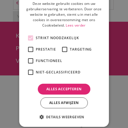
€
1500,00
€
1400,00
Deze website gebruikt cookies om uw
(incl. BTW)
(incl. BTW)
gebruikerservaring te verbeteren. Door onze
website te gebruiken, stemt u in met alle
cookies in overeenstemming met ons
Cookiebeleid.
Lees verder
Keurmerk trouwen
STRIKT NOODZAKELIJK
Professioneel DJ team
PRESTATIE
TARGETING
Vrijblijvend kennismakingsgesprek
FUNCTIONEEL
NIET-GECLASSIFICEERD
ALLES ACCEPTEREN
ALLES AFWIJZEN
Adres
DETAILS WEERGEVEN
Psound, PRO Sound & Light B.V.