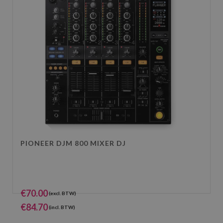
PIONEER DJM 800 MIXER DJ
€
70.00
(excl. BTW)
€
84.70
(incl. BTW)