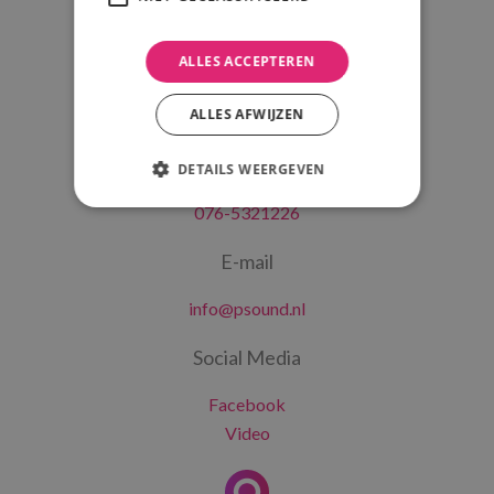
KvK: 93525508
ALLES ACCEPTEREN
ALLES AFWIJZEN
Telefoon
DETAILS WEERGEVEN
076-5321226
E-mail
info@psound.nl
Social Media
Facebook
Video