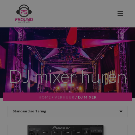
DJ mixer huren
HOME
/
VERHUUR
/
DJ MIXER