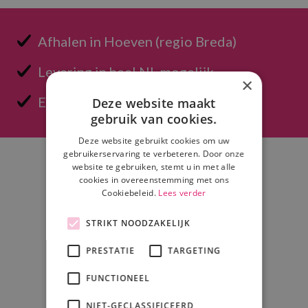
Afhalen in Hoeven (regio Breda)
Levering in heel NL mogelijk
×
Eenvoudig offerte opvragen
Deze website maakt
gebruik van cookies.
Deze website gebruikt cookies om uw
gebruikerservaring te verbeteren. Door onze
website te gebruiken, stemt u in met alle
cookies in overeenstemming met ons
Cookiebeleid.
Lees verder
STRIKT NOODZAKELIJK
Adres
PRESTATIE
TARGETING
Psound, PRO Sound & Light B.V.
Korte Bunder 5
FUNCTIONEEL
4741 TV Hoeven
NIET-GECLASSIFICEERD