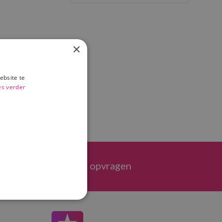
×
ebsite te
es verder
Eenvoudig offerte opvragen