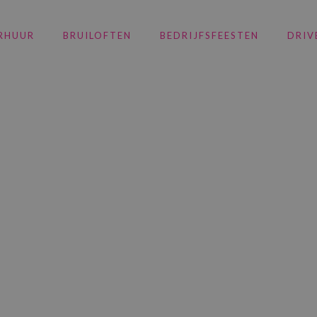
RHUUR
BRUILOFTEN
BEDRIJFSFEESTEN
DRIV
DJM800 huren