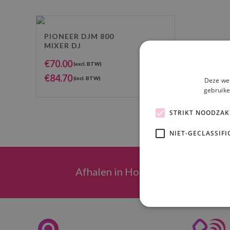
PIONEER DJM 800
MIXER DJ
€
70.00
(excl. BTW)
€
84.70
(incl. BTW)
Deze web
gebruike
STRIKT NOODZAK
NIET-GECLASSIFI
Afhalen in Hoeven (regio Breda)