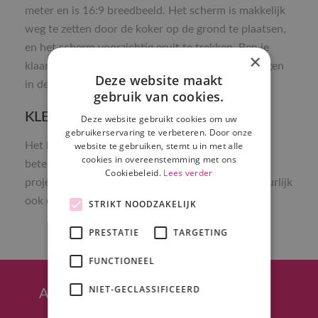
meter en is 16:9 breedbeeld. Het scherm is makkelijk
weg te zetten door de koker op de grond te plaatsen,
en het scherm voorzichtig eruit te trekken. Ben je
×
klaar met het scherm dan kan je hem weer opbergen
Deze website maakt
in de koker en gemakkelijk meenemen.
gebruik van cookies.
KLEIN BEAMER SCHERM
Deze website gebruikt cookies om uw
gebruikerservaring te verbeteren. Door onze
website te gebruiken, stemt u in met alle
Het beamerscherm is geschikt voor opzicht, dit
cookies in overeenstemming met ons
betekent dat de beamer aan de voorkant staat en
Cookiebeleid.
Lees verder
projecteert. Voor het beamerscherm heeft u natuurlijk
ook een beamer nodig, zie
hier
ons aanbod!
STRIKT NOODZAKELIJK
PRESTATIE
TARGETING
FUNCTIONEEL
NIET-GECLASSIFICEERD
Afhalen in Hoeven (regio Breda)