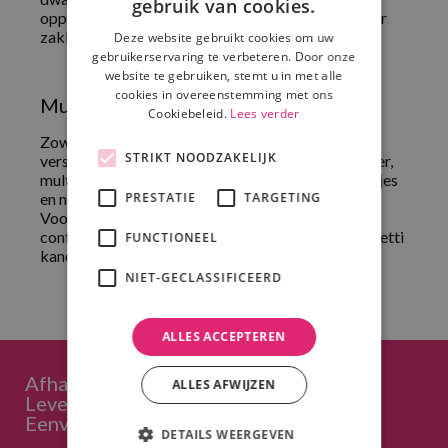
gebruik van cookies.
oppervlakte. De slierten schieten weer verder maar
zakken wat sneller naar beneden.
Deze website gebruikt cookies om uw
gebruikerservaring te verbeteren. Door onze
website te gebruiken, stemt u in met alle
cookies in overeenstemming met ons
Multicolor confetti kopen
Cookiebeleid.
Lees verder
Zowel de snippers als slierten zijn beschikbaar in
STRIKT NOODZAKELIJK
verschillende kleuren en vormpjes zoals goud, zilver,
multicolor, allerlei kleuren, hartjes, sterretjes, rondjes
en nog veel meer mogelijkheden.
PRESTATIE
TARGETING
Voor confetti heeft u natuurlijk ook een geschikt
confetti kanon nodig, zie
hier
ons aanbod aan confetti
FUNCTIONEEL
kanonnen!
NIET-GECLASSIFICEERD
ALLES ACCEPTEREN
Afhalen in Hoeven (regio Breda)
ALLES AFWIJZEN
Levering in heel NL mogelijk
Eenvoudig offerte opvragen
DETAILS WEERGEVEN