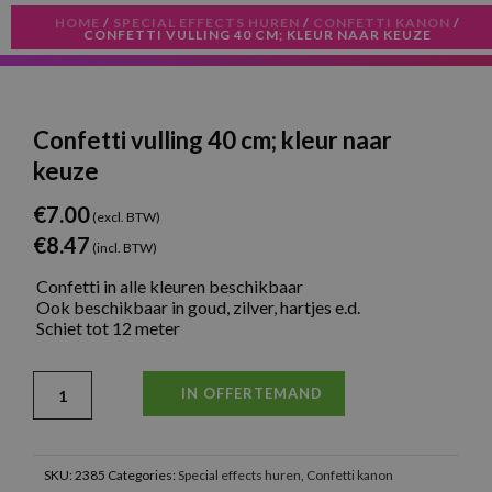
HOME
/
SPECIAL EFFECTS HUREN
/
CONFETTI KANON
/
CONFETTI VULLING 40 CM; KLEUR NAAR KEUZE
Confetti vulling 40 cm; kleur naar
keuze
€
7.00
(excl. BTW)
€
8.47
(incl. BTW)
Confetti in alle kleuren beschikbaar
Ook beschikbaar in goud, zilver, hartjes e.d.
Schiet tot 12 meter
IN OFFERTEMAND
SKU:
2385
Categories:
Special effects huren
,
Confetti kanon