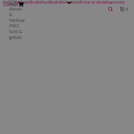
Home
Verhuur
Bruiloften
Bedrijfsfeesten
Drive-in show
Impressie
Contact
0