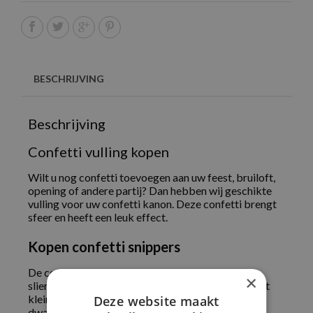
BESCHRIJVING
Beschrijving
Confetti vulling kopen
Wilt u nog confetti toevoegen aan uw feest, bruiloft,
opening of andere partij? Dan hebben wij geschikte
vulling voor uw confetti kanon. Deze confetti brengt
sfeer en heeft een leuk effect.
Kopen confetti snippers
De confetti is verkrijgbaar in zowel snippers als
×
slierten. De snippers hebben meer effect omdat dit
kleine stukjes zijn die langzaam naar beneden
Deze website maakt
dwarrelen, en de snippers dekken meer van de