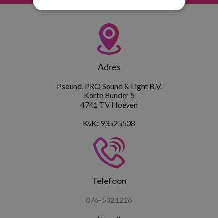
Adres
Psound, PRO Sound & Light B.V.
Korte Bunder 5
4741 TV Hoeven
KvK: 93525508
Telefoon
076-5321226