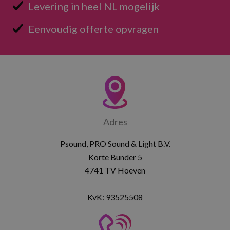
Levering in heel NL mogelijk
Eenvoudig offerte opvragen
Adres
Psound, PRO Sound & Light B.V.
Korte Bunder 5
4741 TV Hoeven
KvK: 93525508