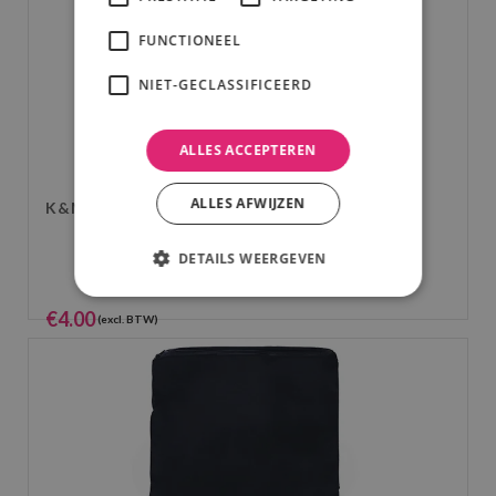
FUNCTIONEEL
NIET-GECLASSIFICEERD
ALLES ACCEPTEREN
ALLES AFWIJZEN
K&M T-BAR
DETAILS WEERGEVEN
€
4.00
(excl. BTW)
€
4.84
(incl. BTW)