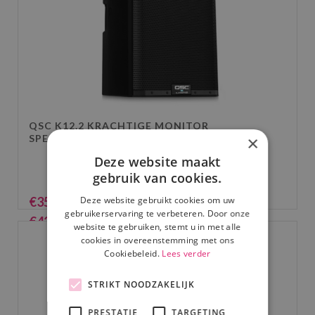
QSC K12.2 KRACHTIGE MONITOR
SPEAKER
×
Deze website maakt
gebruik van cookies.
Deze website gebruikt cookies om uw
€
35.00
(excl. BTW)
gebruikerservaring te verbeteren. Door onze
€
42.35
(incl. BTW)
website te gebruiken, stemt u in met alle
cookies in overeenstemming met ons
Cookiebeleid.
Lees verder
STRIKT NOODZAKELIJK
PRESTATIE
TARGETING