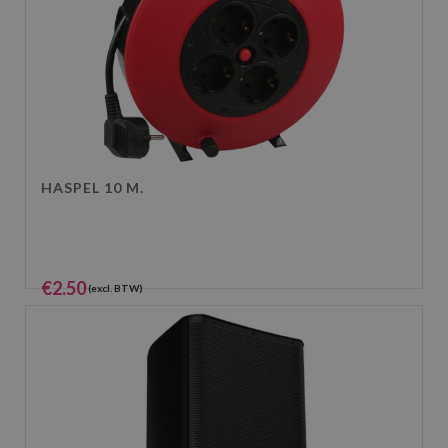
HASPEL 10 M.
€
2.50
(excl. BTW)
€
3.03
(incl. BTW)