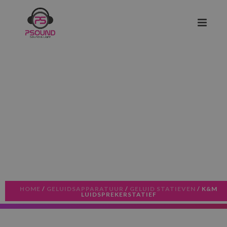
HOME
/
GELUIDSAPPARATUUR
/
GELUID STATIEVEN
/ K&M
LUIDSPREKERSTATIEF