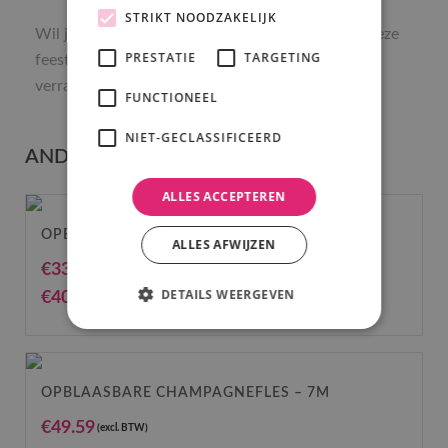
STRIKT NOODZAKELIJK
Wil je het feest extra laten opvallen? Reserveer deze
PRESTATIE
TARGETING
feestende Sarah eenvoudig online en maak de
verrassing compleet.
FUNCTIONEEL
NIET-GECLASSIFICEERD
ANDERE SUGGESTIES…
ALLES ACCEPTEREN
OPBLAASBARE SARAH – 3M
ALLES AFWIJZEN
€
33.06
(excl. BTW)
DETAILS WEERGEVEN
€
40.00
(incl. BTW)
OPBLAASBARE CHAMPAGNEFLES – 7M
€
49.59
(excl. BTW)