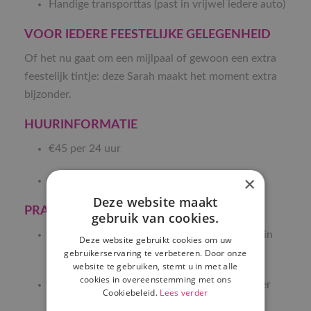
Handige transporttas (past in vrijwel iedere auto)
VOOR IEDERE FEESTELIJKE GELEGENHEID
Of het nu gaat om een mijlpaal of gewoon een extra
feestelijk tintje: deze Sarah maakt het moment extra
bijzonder.
HUURINFORMATIE
€45 per 24 uur
×
Extra dag: €5 per dag
Deze website maakt
PRAKTISCHE DETAILS
gebruik van cookies.
Afhalen dagelijks tussen 10.00 en 10.30 uur in
Deze website gebruikt cookies om uw
Hoeven
gebruikerservaring te verbeteren. Door onze
website te gebruiken, stemt u in met alle
cookies in overeenstemming met ons
Retour vóór 09.30 uur in de retourbox (eerder
Cookiebeleid.
Lees verder
inleveren is mogelijk)