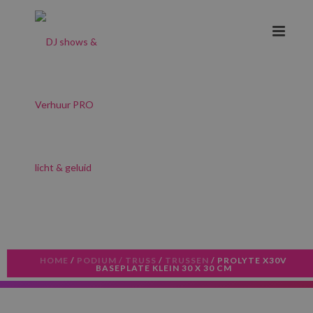
HOME
/
PODIUM / TRUSS
/
TRUSSEN
/ PROLYTE X30V
BASEPLATE KLEIN 30 X 30 CM