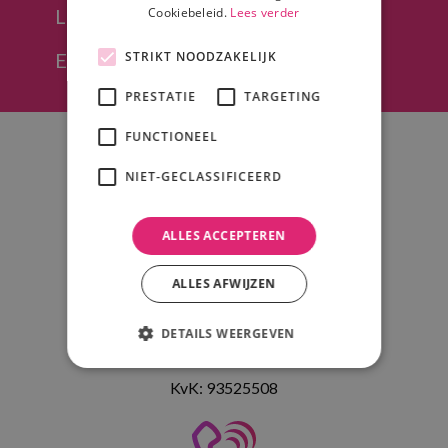
Cookiebeleid.
Lees verder
Levering in heel NL mogelijk
STRIKT NOODZAKELIJK
Eenvoudig offerte opvragen
PRESTATIE
TARGETING
FUNCTIONEEL
NIET-GECLASSIFICEERD
ALLES ACCEPTEREN
Adres
Psound, PRO Sound & Light B.V.
ALLES AFWIJZEN
Korte Bunder 5
DETAILS WEERGEVEN
4741 TV Hoeven
KvK: 93525508