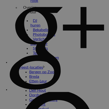
rook
Overige
verhuur
DJ
huren
Bekabeling
Photobooths
Verlichte
Dansvloer
Statafels
Tenten
Opblaasfiguren
Bruiloften
Feest-locaties
Bergen op Zoom
Breda
Etten-Leur
Den Bosch
Den Hout
Dordrecht
Geertruidenberg
Limbricht