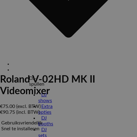
Home
Verhuur
Roland V-02HD MK II
DJ-
spullen
Videomixer
DJ
shows
€
75.00
(excl. BTW)
Extra
€
90.75
(incl. BTW)
opties
DJ
Gebruiksvriendelijk
booths
Snel te installeren
DJ
sets