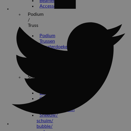
Beamer
Accessoires
Podium
/
Truss
Podium
Trussen
Theaterdoeken
Pipe
&
drape
Beursstand
Special
effects
Laser
Confetti
kanon
Vuurwerkfontein
Sneeuw/
schuim/
bubble/