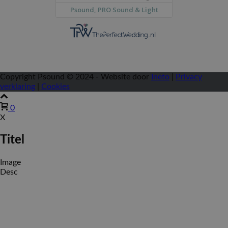
Copyright Psound © 2024 - Website door
Ineto
|
Privacy
verklaring
|
Cookies
0
X
Titel
Image
Desc