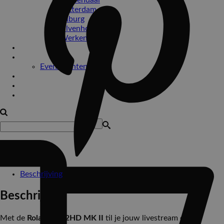
Roosendaal
Rotterdam
Tilburg
Ulvenhout
Werkendam
Bedrijfsfeesten
Drive-in show
Evenementen
Impressie
Contact
Beschrijving
Beschrijving
Met de
Roland V-02HD MK II
til je jouw livestream of