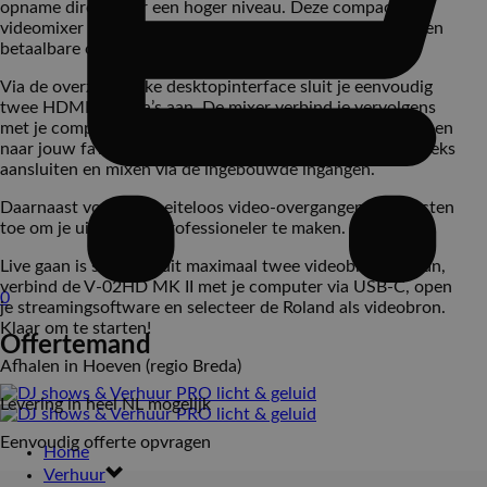
opname direct naar een hoger niveau. Deze compacte
videomixer is gebruiksvriendelijk, snel te installeren en een
betaalbare oplossing voor professionele videomixing.
Via de overzichtelijke desktopinterface sluit je eenvoudig
twee HDMI-camera’s aan. De mixer verbind je vervolgens
met je computer via USB-C, waarna je direct kunt streamen
naar jouw favoriete platform. Ook audio kun je rechtstreeks
aansluiten en mixen via de ingebouwde ingangen.
Daarnaast voeg je moeiteloos video-overgangen en effecten
toe om je uitzending professioneler te maken.
Live gaan is simpel: sluit maximaal twee videobronnen aan,
verbind de V-02HD MK II met je computer via USB-C, open
0
je streamingsoftware en selecteer de Roland als videobron.
Klaar om te starten!
Offertemand
Afhalen in Hoeven (regio Breda)
Levering in heel NL mogelijk
Eenvoudig offerte opvragen
Home
Verhuur