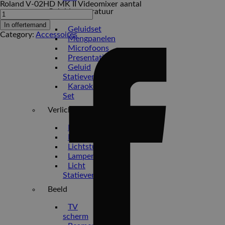
Roland V-02HD MK II Videomixer aantal
Geluidsapparatuur
In offertemand
Geluidset
Category:
Accessoires
Mengpanelen
Microfoons
Presentatie
Geluid
Statieven
Karaoke
Set
Verlichting
Feestverlichting
Decoratie
Lichtsturing
Lampen
Licht
Statieven
Beeld
TV
scherm