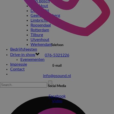
Den Bosch
Den Hout
Dordrecht
Geertruidenberg
Limbricht
Roosendaal
Rotterdam
Tilburg
Ulvenhout
Werkendam
Telefoon
Bedrijfsfeesten
Drive-in show
076-5321226
Evenementen
Impressie
E-mail
Contact
info@psound.nl
Social Media
Facebook
Video