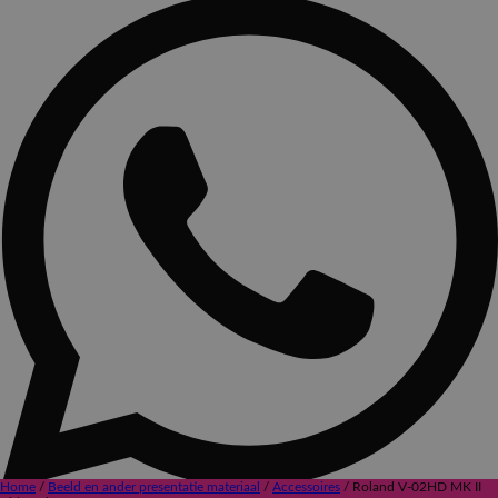
Home
/
Beeld en ander presentatie materiaal
/
Accessoires
/ Roland V-02HD MK II