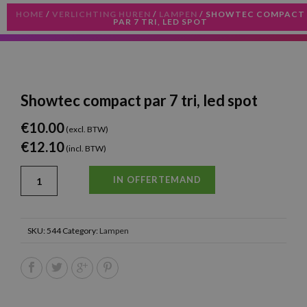
HOME
/
VERLICHTING HUREN
/
LAMPEN
/ SHOWTEC COMPACT
PAR 7 TRI, LED SPOT
Showtec compact par 7 tri, led spot
€
10.00
(excl. BTW)
€
12.10
(incl. BTW)
IN OFFERTEMAND
SKU:
544
Category:
Lampen