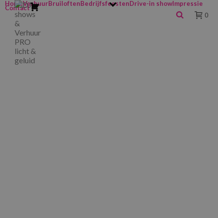
Home
Verhuur
Bruiloften
Bedrijfsfeesten
Drive-in show
Impressie
Contact
0