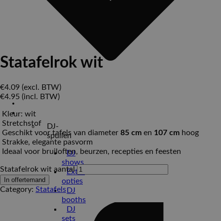
Statafelrok wit
€
4.09
(excl. BTW)
€
4.95
(incl. BTW)
Home
Verhuur
Kleur: wit
Stretchstof
DJ-
Geschikt voor tafels van diameter
85 cm
en
107 cm
hoog
spullen
Strakke, elegante pasvorm
Ideaal voor bruiloften, beurzen, recepties en feesten
DJ
shows
Statafelrok wit aantal
Extra
In offertemand
opties
Category:
Statafels
DJ
booths
DJ
sets