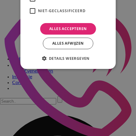
Den Bosch
KvK: 93525508
Den Hout
NIET-GECLASSIFICEERD
Dordrecht
Geertruidenberg
Limbricht
ALLES ACCEPTEREN
Roosendaal
Rotterdam
Tilburg
ALLES AFWIJZEN
Ulvenhout
Werkendam
DETAILS WEERGEVEN
Bedrijfsfeesten
Drive-in show
Evenementen
Impressie
Contact