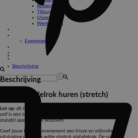
Roosendaal
Rotterdam
Tilburg
Ulvenhout
Werkendam
Bedrijfsfeesten
Drive-in show
Evenementen
Impressie
Contact
Beschrijving
Beschrijving
Witte statafelrok huren (stretch)
Let op:
dit betreft uitsluitend de witte statafelrok. De statafel
zelf is niet inbegrepen. Vergeet dus niet om indien nodig een
statafel apart mee te bestellen.
Geef jouw feest of evenement een frisse en stijlvolle
uitstraling met deze witte stretch statafelrok. De rok is