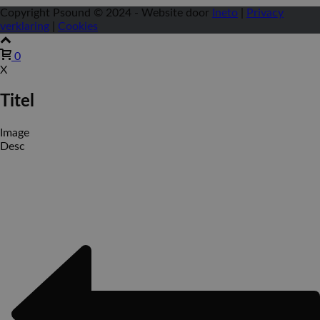
Copyright Psound © 2024 - Website door
Ineto
|
Privacy
verklaring
|
Cookies
0
X
Titel
Image
Desc