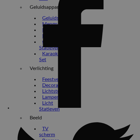
Geluidsapparatuur
Geluidset
Mengpanelen
Microfoons
Presentatie
Geluid
Statieven
Karaoke
Set
Verlichting
Feestverlichting
Decoratie
Lichtsturing
Lampen
Licht
Statieven
Beeld
TV
scherm