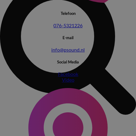
Telefoon
076-5321226
E-mail
info@psound.nl
Social Media
Facebook
Video