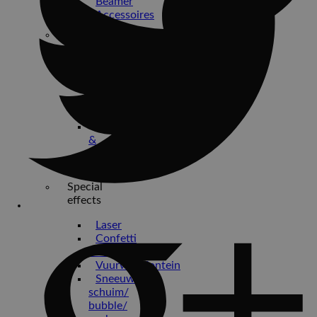
Beamer
Accessoires
Podium
/
Truss
Podium
Trussen
Theaterdoeken
Pipe
&
drape
Beursstand
Special
effects
Laser
Confetti
kanon
Vuurwerkfontein
Sneeuw/
schuim/
bubble/