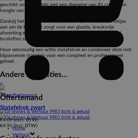
geschikt voor statafels met een diameter van 85 cm en een
hoogte van 107 cm (uitgeklapt).
Dankzij het elastische materiaal sluit de rok strak en netjes
aan om de tafel. Dit zorgt voor een gladde, kreukvrije
afwerking en een verzorgde uitstraling die past bij zowel
bruiloften als zakelijke evenementen.
Huur eenvoudig een witte statafelrok en combineer deze met
bijpassende statafels voor een compleet en professioneel
geheel.
Andere suggesties…
0
In offertemand
Offertemand
Statafelrok zwart
€
4.09
(excl. BTW)
€
4.95
(incl. BTW)
Home
Verhuur