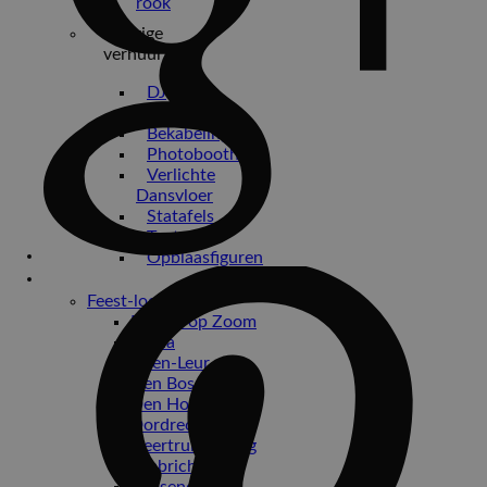
rook
Overige
verhuur
DJ
huren
Bekabeling
Photobooths
Verlichte
Dansvloer
Statafels
Tenten
Opblaasfiguren
Bruiloften
Feest-locaties
Bergen op Zoom
Breda
Etten-Leur
Den Bosch
Den Hout
Dordrecht
Geertruidenberg
Limbricht