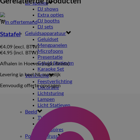
Gerelateerde producten
DJ-spullen
DJ shows
Extra opties
DJ booths
In offertemand
DJ sets
Geluidsapparatuur
Statafel
Geluidset
Mengpanelen
€
4.09
(excl. BTW)
Microfoons
€
4.95
(incl. BTW)
Presentatie
Geluid Statieven
Afhalen in Hoeven (regio Breda)
Karaoke Set
Levering in heel NL mogelijk
Verlichting
Feestverlichting
Eenvoudig offerte opvragen
Decoratie
Lichtsturing
Lampen
Licht Statieven
Beeld
TV scherm
Beamer
Accessoires
Podium / Truss