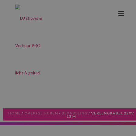
HOME
/
OVERIGE HUREN
/
BEKABELING
/ VERLENGKABEL 220V
15 M