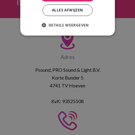
Eenvoudig offerte opvragen
ALLES AFWIJZEN
DETAILS WEERGEVEN
Adres
Psound, PRO Sound & Light B.V.
Korte Bunder 5
4741 TV Hoeven
KvK: 93525508