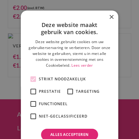
€
2.00
(excl. BTW)
×
€
2.42
(incl. BTW)
Deze website maakt
gebruik van cookies.
Deze website gebruikt cookies om uw
VERLENGKABEL 220V 2,5 M.
gebruikerservaring te verbeteren. Door onze
website te gebruiken, stemt u in met alle
€
1.50
(excl. BTW)
cookies in overeenstemming met ons
€
1.82
Cookiebeleid.
Lees verder
(incl. BTW)
STRIKT NOODZAKELIJK
PRESTATIE
TARGETING
FUNCTIONEEL
Afhalen in Hoeven (regio Breda)
NIET-GECLASSIFICEERD
Levering in heel NL mogelijk
ALLES ACCEPTEREN