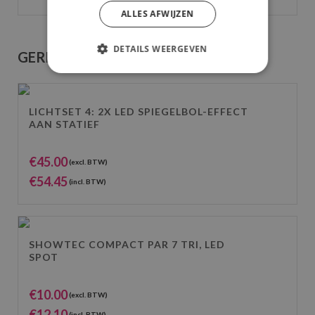
ALLES AFWIJZEN
DETAILS WEERGEVEN
GERELATEERDE PRODUCTEN
LICHTSET 4: 2X LED SPIEGELBOL-EFFECT
AAN STATIEF
€
45.00
(excl. BTW)
€
54.45
(incl. BTW)
SHOWTEC COMPACT PAR 7 TRI, LED
SPOT
€
10.00
(excl. BTW)
€
12.10
(incl. BTW)