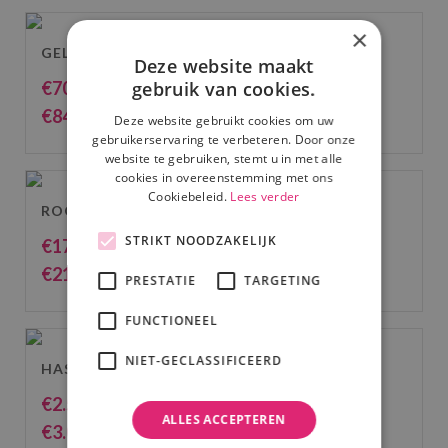
×
GELUIDSSET 1: 50-75 PERSONEN
Deze website maakt
gebruik van cookies.
€
70.00
(excl. BTW)
€
84.70
(incl. BTW)
Deze website gebruikt cookies om uw
gebruikerservaring te verbeteren. Door onze
website te gebruiken, stemt u in met alle
cookies in overeenstemming met ons
Cookiebeleid.
Lees verder
ROOKMACHINE KLEIN
STRIKT NOODZAKELIJK
€
17.50
(excl. BTW)
€
21.18
(incl. BTW)
PRESTATIE
TARGETING
FUNCTIONEEL
NIET-GECLASSIFICEERD
HASPEL 10 M.
€
2.50
(excl. BTW)
ALLES ACCEPTEREN
€
3.03
(incl. BTW)