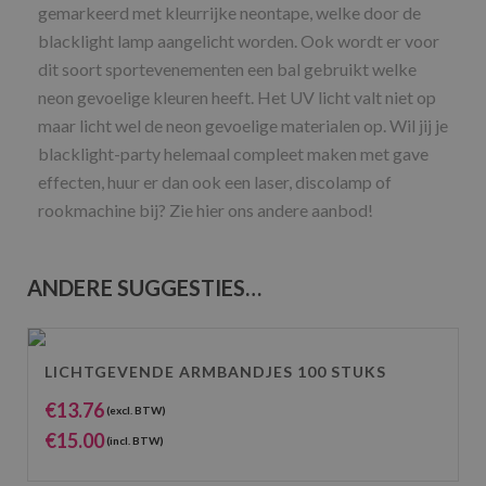
gemarkeerd met kleurrijke neontape, welke door de
blacklight lamp aangelicht worden. Ook wordt er voor
dit soort sportevenementen een bal gebruikt welke
neon gevoelige kleuren heeft. Het UV licht valt niet op
maar licht wel de neon gevoelige materialen op. Wil jij je
blacklight-party helemaal compleet maken met gave
effecten, huur er dan ook een laser, discolamp of
rookmachine bij? Zie hier ons andere aanbod!
ANDERE SUGGESTIES…
LICHTGEVENDE ARMBANDJES 100 STUKS
€
13.76
(excl. BTW)
€
15.00
(incl. BTW)