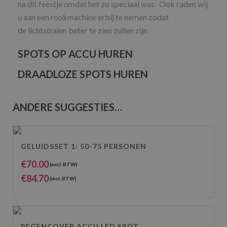
na dit feestje omdat het zo speciaal was. Ook raden wij
u aan een rookmachine erbij te nemen zodat
de
lichtstralen beter te zien zullen zijn
SPOTS OP ACCU HUREN
DRAADLOZE SPOTS HUREN
ANDERE SUGGESTIES…
GELUIDSSET 1: 50-75 PERSONEN
€
70.00
(excl. BTW)
€
84.70
(incl. BTW)
REGENCOVER ACCU LED SPOT