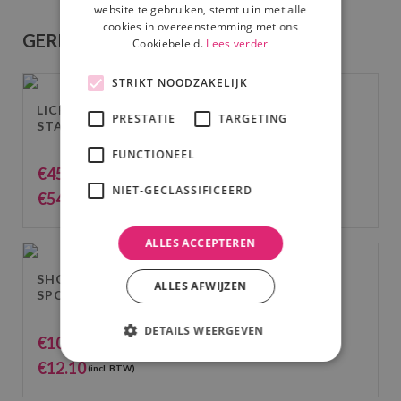
website te gebruiken, stemt u in met alle
cookies in overeenstemming met ons
GERELATEERDE PRODUCTEN
Cookiebeleid.
Lees verder
STRIKT NOODZAKELIJK
LICHTSET 8: 2X BLACKLIGHT AAN
PRESTATIE
TARGETING
STATIEF
FUNCTIONEEL
€
45.00
(excl. BTW)
NIET-GECLASSIFICEERD
€
54.45
(incl. BTW)
ALLES ACCEPTEREN
SHOWTEC COMPACT PAR 7 TRI, LED
ALLES AFWIJZEN
SPOT
DETAILS WEERGEVEN
€
10.00
(excl. BTW)
€
12.10
(incl. BTW)