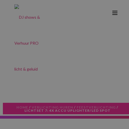
HOME
/
VERLICHTING HUREN
/
FEESTVERLICHTING
/
LICHTSET 7: 4X ACCU UPLIGHTER/LED SPOT