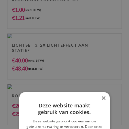
€
1.00
(excl. BTW)
€
1.21
(incl. BTW)
LICHTSET 3: 2X LICHTEFFECT AAN
STATIEF
€
40.00
(excl. BTW)
€
48.40
(incl. BTW)
ROOKMACHINE GROOT
×
Deze website maakt
€
20.66
(excl. BTW)
gebruik van cookies.
€
25.00
(incl. BTW)
Deze website gebruikt cookies om uw
gebruikerservaring te verbeteren. Door onze