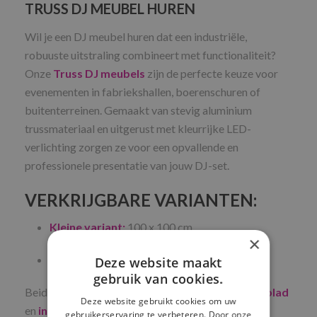
TRUSS DJ MEUBEL HUREN
Wil je een DJ meubel huren dat een industriële,
robuuste uitstraling combineert met functionaliteit?
Onze
Truss DJ meubels
zijn de perfecte keuze voor
evenementen in fabriekshallen, boerenschuren of
buitenterreinen. Gemaakt van stevig aluminium
trussmateriaal en uitgerust met kleurrijke LED-
verlichting zorgen ze voor een opvallende en
professionele presentatie van jouw DJ-set.
VERKRIJGBARE VARIANTEN:
Kleine variant:
100 x 100 cm
×
Grote variant:
100 x 200 cm
Deze website maakt
gebruik van cookies.
Beide modellen zijn voorzien van een
stevig werkblad
Deze website gebruikt cookies om uw
en
instelbare LED-verlichting
, ideaal om sfeer te
gebruikerservaring te verbeteren. Door onze