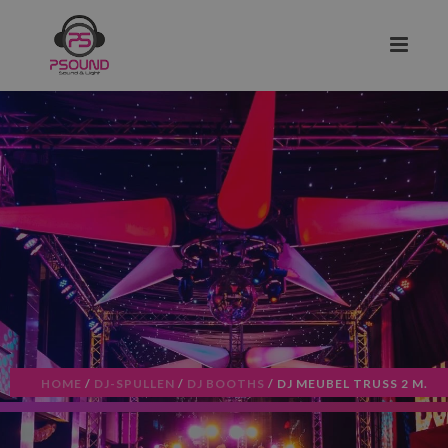
HOME
/
DJ-SPULLEN
/
DJ BOOTHS
/ DJ MEUBEL TRUSS 2 M.