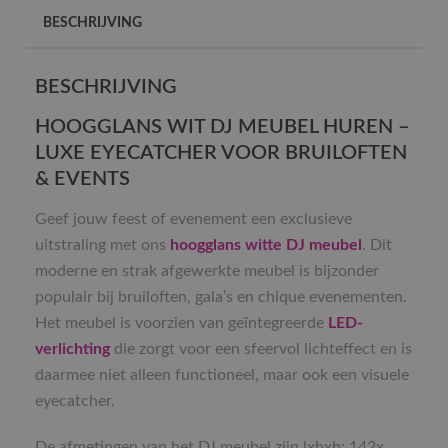
BESCHRIJVING
BESCHRIJVING
HOOGGLANS WIT DJ MEUBEL HUREN –
LUXE EYECATCHER VOOR BRUILOFTEN
& EVENTS
Geef jouw feest of evenement een exclusieve
uitstraling met ons
hoogglans witte DJ meubel
. Dit
moderne en strak afgewerkte meubel is bijzonder
populair bij bruiloften, gala’s en chique evenementen.
Het meubel is voorzien van geïntegreerde
LED-
verlichting
die zorgt voor een sfeervol lichteffect en is
daarmee niet alleen functioneel, maar ook een visuele
eyecatcher.
De afmetingen van het DJ meubel zijn lxhxb: 142x