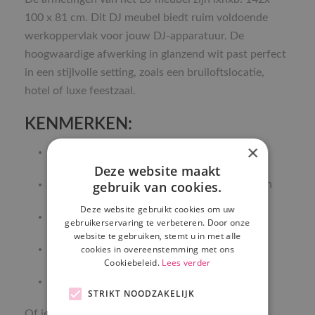
100 x 81 cm. Dit DJ meubel biedt ruim voldoende
werkoppervlak voor jouw DJ-apparatuur. De
hoogwaardige afwerking in glanzend wit past perfect
in een stijlvolle setting, zoals een bruiloftslocatie,
hotel of luxe feestzaal.
KENMERKEN:
×
Strak design in hoogglans wit
Deze website maakt
Perfect voor bruiloften en luxe evenementen
gebruik van cookies.
Deze website gebruikt cookies om uw
Voorzien van ingebouwde LED-verlichting
gebruikerservaring te verbeteren. Door onze
website te gebruiken, stemt u in met alle
Afmetingen: lxhxb: 142x 100 x 81 cm.
cookies in overeenstemming met ons
Cookiebeleid.
Lees verder
Professionele uitstraling voor elk type feest
STRIKT NOODZAKELIJK
Of je nu een romantische bruiloft, een exclusief