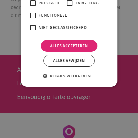
PRESTATIE
TARGETING
bedrijfsfeest of een modieus event organiseert met
FUNCTIONEEL
dit meubel maak je gegarandeerd indruk.
NIET-GECLASSIFICEERD
ALLES ACCEPTEREN
ALLES AFWIJZEN
Afhalen in Hoeven (regio Breda)
DETAILS WEERGEVEN
Levering in heel NL mogelijk
Eenvoudig offerte opvragen