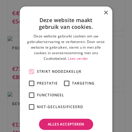
×
€
45.00
(excl. BTW)
Deze website maakt
€
54.45
(incl. BTW)
gebruik van cookies.
Deze website gebruikt cookies om uw
gebruikerservaring te verbeteren. Door onze
website te gebruiken, stemt u in met alle
PROFESSIONELE LASERSHOW
cookies in overeenstemming met ons
Cookiebeleid.
Lees verder
€
73.39
(excl. BTW)
STRIKT NOODZAKELIJK
€
80.00
(incl. BTW)
PRESTATIE
TARGETING
FUNCTIONEEL
BEWEGEND LICHTSHOW
NIET-GECLASSIFICEERD
€
137.61
ALLES ACCEPTEREN
(excl. BTW)