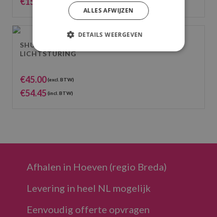
€
150.00
(incl. BTW)
ALLES AFWIJZEN
DETAILS WEERGEVEN
SHUTTLE TOUCHSCREEN PC
LICHTSTURING
€
45.00
(excl. BTW)
€
54.45
(incl. BTW)
Afhalen in Hoeven (regio Breda)
Levering in heel NL mogelijk
Eenvoudig offerte opvragen