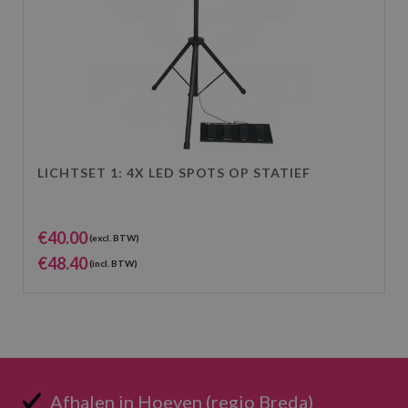
LICHTSET 1: 4X LED SPOTS OP STATIEF
€
40.00
(excl. BTW)
€
48.40
(incl. BTW)
Afhalen in Hoeven (regio Breda)