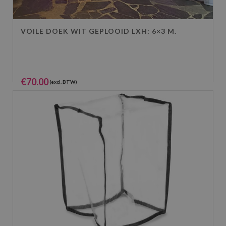
VOILE DOEK WIT GEPLOOID LXH: 6×3 M.
€
70.00
(excl. BTW)
€
84.70
(incl. BTW)