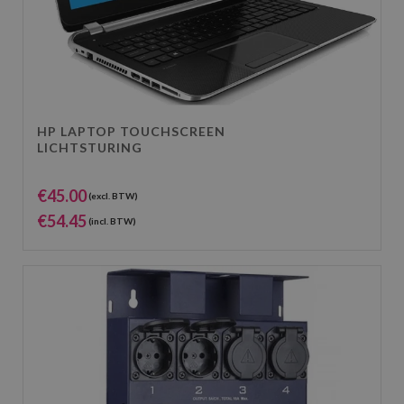
HP LAPTOP TOUCHSCREEN
LICHTSTURING
€
45.00
(excl. BTW)
€
54.45
(incl. BTW)