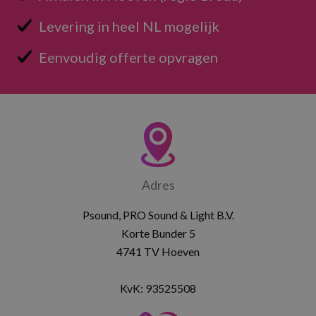
Levering in heel NL mogelijk
Eenvoudig offerte opvragen
Adres
Psound, PRO Sound & Light B.V.
Korte Bunder 5
4741 TV Hoeven
KvK: 93525508