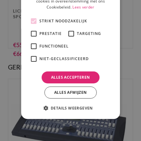
cookies in overeenstemming met ons
Cookiebeleid.
Lees verder
LICHTSET 7: 4X ACCU UPLIGHTER/LED
SPOT
STRIKT NOODZAKELIJK
PRESTATIE
TARGETING
€
55.00
(excl. BTW)
FUNCTIONEEL
€
66.55
(incl. BTW)
NIET-GECLASSIFICEERD
GERELATEERDE PRODUCTEN
ALLES ACCEPTEREN
ALLES AFWIJZEN
DETAILS WEERGEVEN