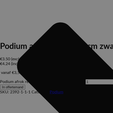
Podium afrok recht 100 cm zwar
€
3.50
(excl. BTW)
€
4.24
(incl. BTW)
vanaf
€3,50 per meter
Podium afrok recht 100 cm zwart, per m. aantal
In offertemand
SKU:
2392-1-1-1
Category:
Podium