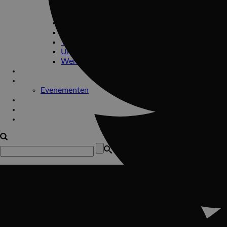
Geertruidenberg
Limbricht
Roosendaal
Rotterdam
Tilburg
Ulvenhout
Werkendam
Bedrijfsfeesten
Drive-in show
Evenementen
Impressie
Contact