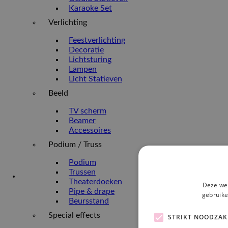
Karaoke Set
Verlichting
Feestverlichting
Decoratie
Lichtsturing
Lampen
Licht Statieven
Beeld
TV scherm
Beamer
Accessoires
Podium / Truss
Podium
Trussen
Theaterdoeken
Deze web
Pipe & drape
gebruike
Beursstand
Special effects
STRIKT NOODZAK