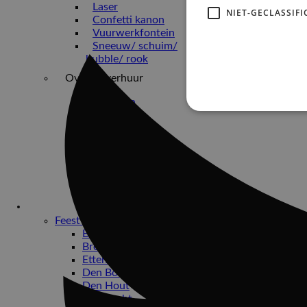
Laser
NIET-GECLASSIFI
Confetti kanon
Vuurwerkfontein
Sneeuw/ schuim/
bubble/ rook
Overige verhuur
DJ huren
Bekabeling
Photobooths
Verlichte
Dansvloer
Statafels
Tenten
Opblaasfiguren
Bruiloften
Feest-locaties
Bergen op Zoom
Breda
Etten-Leur
Den Bosch
Den Hout
Dordrecht