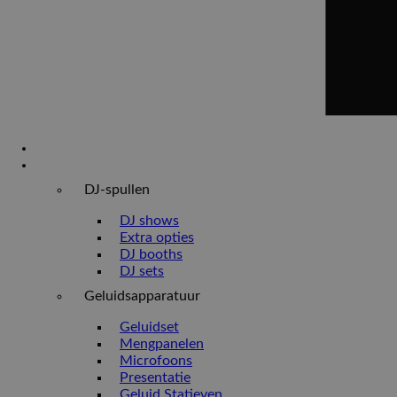
Home
Verhuur
DJ-spullen
DJ shows
Extra opties
DJ booths
DJ sets
Geluidsapparatuur
Geluidset
Mengpanelen
Microfoons
Presentatie
Geluid Statieven