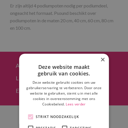
Er zijn altijd 4 podiumpoten nodig per podiumdeel,
ongeacht het formaat. Psound beschikt over
podiumpoten in de maten 20 cm, 40 cm, 60 cm, 80 cm
en 100 cm.
×
Afhalen in Hoeven (regio Breda)
Deze website maakt
gebruik van cookies.
Levering in heel NL mogelijk
Deze website gebruikt cookies om uw
gebruikerservaring te verbeteren. Door onze
Eenvoudig offerte opvragen
website te gebruiken, stemt u in met alle
cookies in overeenstemming met ons
Cookiebeleid.
Lees verder
STRIKT NOODZAKELIJK