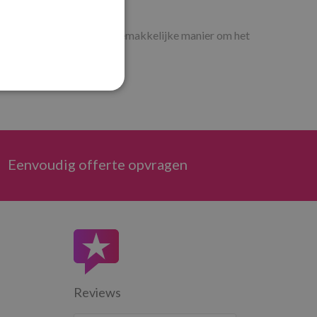
 gebruik. De perfecte en gemakkelijke manier om het
Eenvoudig offerte opvragen
Reviews