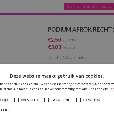
HOME
/
PODIUM / TRUSS
/
PODIUM AFROK RECHT 2
€
2.50
(excl. BTW)
€
3.03
(incl. BTW)
vanaf
€2.50 per meter
IN OFFERTEMAN
Deze website maakt gebruik van cookies.
site gebruikt cookies om uw gebruikerservaring te verbeteren. Door onze w
n, stemt u in met alle cookies in overeenstemming met ons Cookiebeleid.
Le
ELIJK
PRESTATIE
TARGETING
FUNCTIONEEL
CEERD