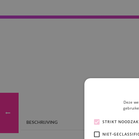
Deze web
gebruike
STRIKT NOODZAK
BESCHRIJVING
NIET-GECLASSIFI