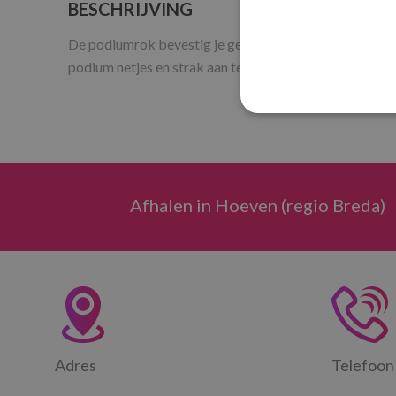
BESCHRIJVING
De podiumrok bevestig je gemakkelijk aan het podiumd
podium netjes en strak aan te kleden!
Afhalen in Hoeven (regio Breda)
Adres
Telefoon