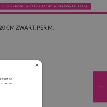
PODIUM
/ PODIUM AFROK RECHT 20 CM ZWART, PER M.
0 CM ZWART, PER M.
×
D
ebsite te
es verder