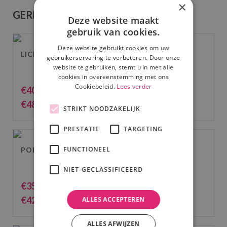
×
GERELATEERDE PRODUCTEN
Deze website maakt
gebruik van cookies.
Deze website gebruikt cookies om uw
LICHTSET 1: 4X LED SPOTS OP STATIEF
gebruikerservaring te verbeteren. Door onze
website te gebruiken, stemt u in met alle
cookies in overeenstemming met ons
Cookiebeleid.
Lees verder
€
40.00
(excl. BTW)
€
48.40
(incl. BTW)
STRIKT NOODZAKELIJK
PRESTATIE
TARGETING
FUNCTIONEEL
PODIUM LICHTSET 1 LED
NIET-GECLASSIFICEERD
€
35.00
(excl. BTW)
€
42.35
ALLES ACCEPTEREN
(incl. BTW)
ALLES AFWIJZEN