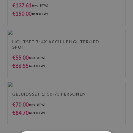
€
137.61
(excl. BTW)
€
150.00
(incl. BTW)
LICHTSET 7: 4X ACCU UPLIGHTER/LED
SPOT
€
55.00
(excl. BTW)
€
66.55
(incl. BTW)
GELUIDSSET 1: 50-75 PERSONEN
€
70.00
(excl. BTW)
€
84.70
(incl. BTW)