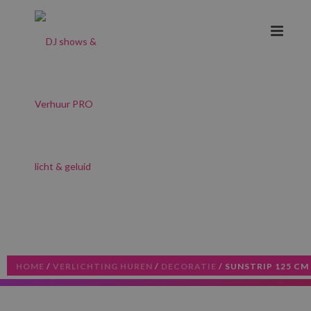
HOME
/
VERLICHTING HUREN
/
DECORATIE
/ SUNSTRIP 125 CM