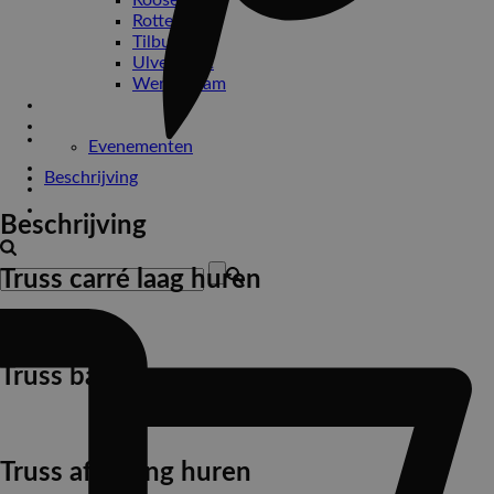
Roosendaal
Rotterdam
Tilburg
Ulvenhout
Werkendam
Bedrijfsfeesten
Drive-in show
Evenementen
Impressie
Beschrijving
Contact
Beschrijving
Truss carré laag huren
Truss bar huren
Truss afzetting huren