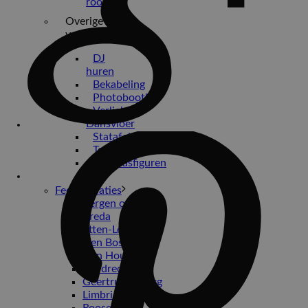
rook
Overige
verhuur
DJ
huren
Bekabeling
Photobooths
Verlichte
Dansvloer
Statafels
Tenten
Opblaasfiguren
Bruiloften
Feest-locaties
Bergen op Zoom
Breda
Etten-Leur
Den Bosch
Den Hout
Dordrecht
Geertruidenberg
Limbricht