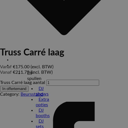
Truss Carré laag
Home
Verhuur
Vanaf
€
175.00
(excl. BTW)
Vanaf
€
211.75
(incl. BTW)
DJ-
spullen
Truss Carré laag aantal
DJ
In offertemand
shows
Category:
Beursstand
Extra
opties
DJ
booths
DJ
sets