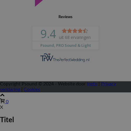
Reviews
Copyright Psound © 2024 - Website door
Ineto
|
Privacy
verklaring
|
Cookies
0
X
Titel