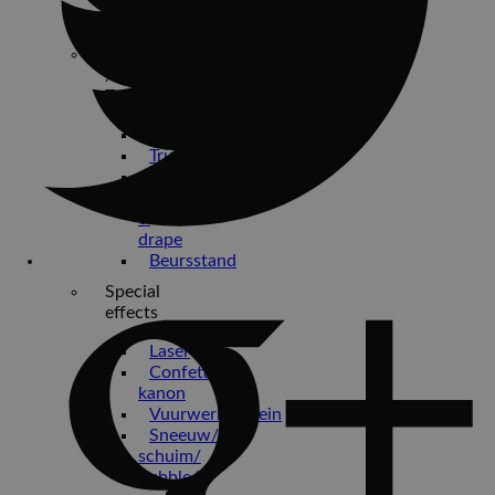
Beamer
Accessoires
Podium
/
Truss
Podium
Trussen
Theaterdoeken
Pipe
&
drape
Beursstand
Special
effects
Laser
Confetti
kanon
Vuurwerkfontein
Sneeuw/
schuim/
bubble/