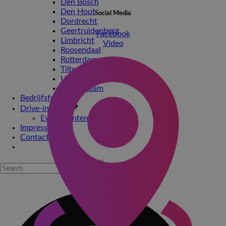
Den Bosch
Den Hout
Social Media
Dordrecht
Geertruidenberg
Facebook
Limbricht
Video
Roosendaal
Rotterdam
Tilburg
Ulvenhout
Werkendam
Bedrijfsfeesten
Drive-in show
Evenementen
Impressie
Contact