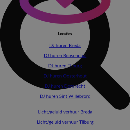
Locaties
DJ huren Breda
DJ huren Roosendaal
DJ huren Tilburg
DJ huren Oosterhout
DJ huren Dordrecht
DJ huren Sint Willebrord
Licht/geluid verhuur Breda
Licht/geluid verhuur Tilburg