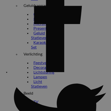
Geluidsapparatuur
Geluidset
Mengpanelen
Microfoons
Presentatie
Geluid
Statieven
Karaoke
Set
Verlichting
Feestverlichting
Decoratie
Lichtsturing
Lampen
Licht
Statieven
Beeld
TV
scherm