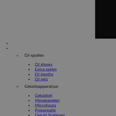
Home
Verhuur
DJ-spullen
DJ shows
Extra opties
DJ booths
DJ sets
Geluidsapparatuur
Geluidset
Mengpanelen
Microfoons
Presentatie
Geluid Statieven