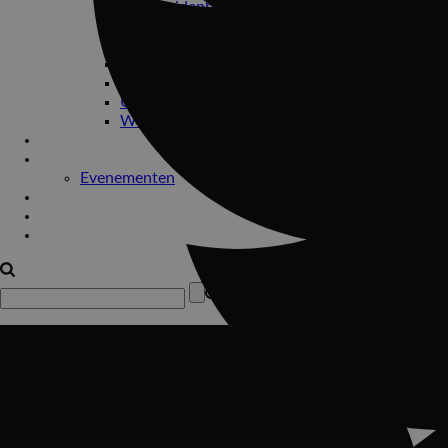
Geertruidenberg
Limbricht
Roosendaal
Rotterdam
Tilburg
Ulvenhout
Werkendam
Bedrijfsfeesten
Drive-in show
Evenementen
Impressie
Contact