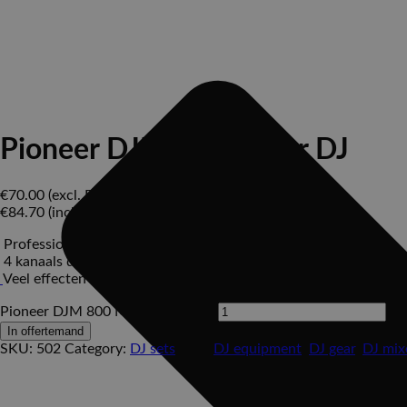
Pioneer DJM 800 Mixer DJ
€
70.00
(excl. BTW)
€
84.70
(incl. BTW)
Professionele DJ mixer
4 kanaals digitale mixer
Veel effecten
Pioneer DJM 800 Mixer DJ aantal
In offertemand
SKU:
502
Category:
DJ sets
Tags:
DJ equipment
,
DJ gear
,
DJ mix