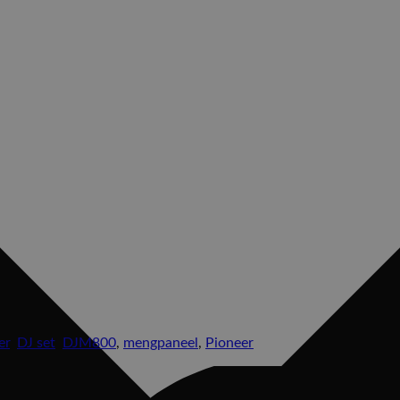
er
,
DJ set
,
DJM800
,
mengpaneel
,
Pioneer