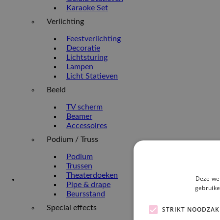
Karaoke Set
Verlichting
Feestverlichting
Decoratie
Lichtsturing
Lampen
Licht Statieven
Beeld
TV scherm
Beamer
Accessoires
Podium / Truss
Podium
Trussen
Theaterdoeken
Deze web
Pipe & drape
gebruike
Beursstand
Special effects
STRIKT NOODZAK