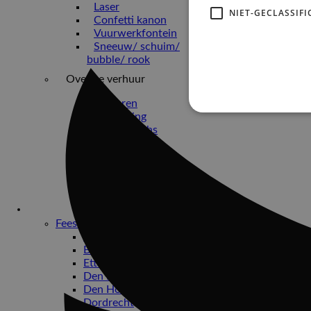
Laser
NIET-GECLASSIFI
Confetti kanon
Vuurwerkfontein
Sneeuw/ schuim/
bubble/ rook
Overige verhuur
DJ huren
Bekabeling
Photobooths
Verlichte
Dansvloer
Statafels
Tenten
Opblaasfiguren
Bruiloften
Feest-locaties
Bergen op Zoom
Breda
Etten-Leur
Den Bosch
Den Hout
Dordrecht