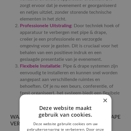
zorgt ervoor dat je evenement er georganiseerd
en netjes uitziet, zonder storende technische
elementen in het zicht.
Professionele Uitstraling
: Door techniek hoek of
apparatuur te verbergen met pipe & drape,
creëer je een professionele en verzorgde
omgeving voor je gasten. Dit is cruciaal voor het
behalen van een positieve indruk en een
geslaagde presentatie van je evenement.
Flexibele Installatie
: Pipe & drape systemen zijn
eenvoudig te installeren en kunnen snel worden
aangepast aan verschillende ruimtes en
behoeften. Of je nu een beurs, conferentie, of
feest organiseert, het systeem biedt een flexibele
×
oplossing voor het verbergen van technische
apparatuur.
Deze website maakt
gebruik van cookies.
WAAROM KIEZEN VOOR ONZE PIPE & DRAPE
VERHUUR IN BREDA EN ETTEN-LEUR?
Deze website gebruikt cookies om uw
gebruikerservaring te verbeteren. Door onze