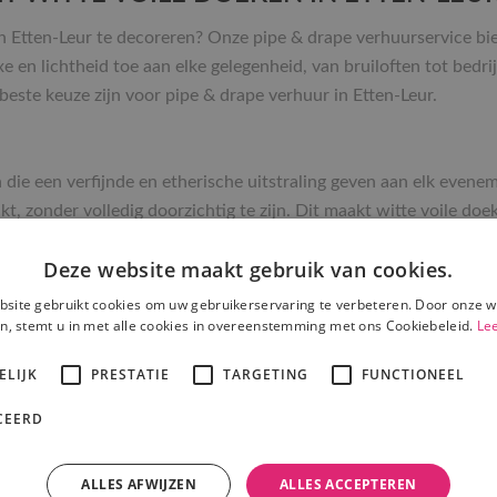
 Etten-Leur te decoreren? Onze pipe & drape verhuurservice bied
e en lichtheid toe aan elke gelegenheid, van bruiloften tot bedr
ste keuze zijn voor pipe & drape verhuur in Etten-Leur.
n die een verfijnde en etherische uitstraling geven aan elk evene
akt, zonder volledig doorzichtig te zijn. Dit maakt witte voile d
Deze website maakt gebruik van cookies.
site gebruikt cookies om uw gebruikerservaring te verbeteren. Door onze w
jnende aard van voile creëert een luchtige en verfijnde uitstralin
n, stemt u in met alle cookies in overeenstemming met ons Cookiebeleid.
Le
ELIJK
PRESTATIE
TARGETING
FUNCTIONEEL
n gebruikt voor een verscheidenheid aan decoratieve toepassing
 maakt voor elk type evenement.
CEERD
laten een zachte lichtinval door, wat zorgt voor een warme en u
assen moeiteloos bij andere kleuren en stijlen, waardoor ze ideaa
ALLES AFWIJZEN
ALLES ACCEPTEREN