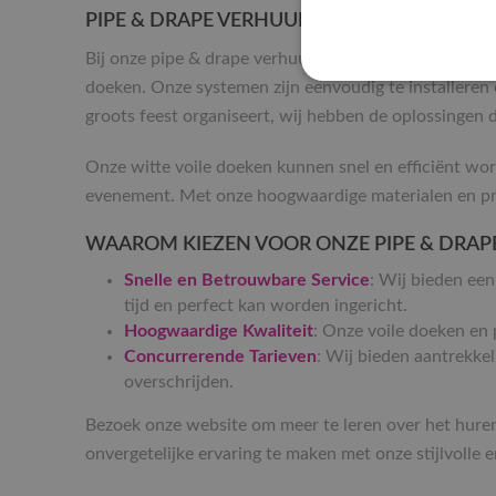
PIPE & DRAPE VERHUUR IN ETTEN-LEUR
Bij onze pipe & drape verhuurservice in Etten-Leur vi
doeken. Onze systemen zijn eenvoudig te installeren
groots feest organiseert, wij hebben de oplossingen d
Onze witte voile doeken kunnen snel en efficiënt word
evenement. Met onze hoogwaardige materialen en prof
WAAROM KIEZEN VOOR ONZE PIPE & DRAP
Snelle en Betrouwbare Service
: Wij bieden een
tijd en perfect kan worden ingericht.
Hoogwaardige Kwaliteit
: Onze voile doeken en 
Concurrerende Tarieven
: Wij bieden aantrekkel
overschrijden.
Bezoek onze website om meer te leren over het huren
onvergetelijke ervaring te maken met onze stijlvoll