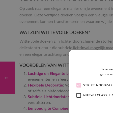
Op zoek naar een elegante manier om je evenement in
doeken. Deze verfijnde doeken voegen een vleugje lux
evenement kunnen transformeren en waarom wij de be
WAT ZIJN WITTE VOILE DOEKEN?
Witte voile doeken zijn lichte, doorschijnende stoffe
delicate structuur die subtiele lichtinval mogelijk ma
en een elegante achtergrond.
VOORDELEN VAN WITTE VOILE DOEKEN
Deze web
Luchtige en Elegante Look
: De zachte, doorschi
gebruike
evenementen en sfeervolle bijeenkomsten.
STRIKT NOODZAK
Flexibele Decoratie
: Voile doeken kunnen worde
of zelfs als plafonddecoratie, wat ze veelzijdig
NIET-GECLASSIFI
Subtiele Lichtdoorlatendheid
: De voile doeken 
verduisteren.
Eenvoudig te Combineren
: Witte voile doeken p