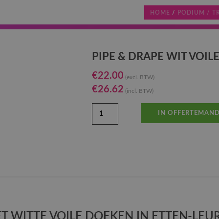
HOME
/
PODIUM / T
PIPE & DRAPE WIT VOILE
€
22.00
(excl. BTW)
€
26.62
(incl. BTW)
IN OFFERTEMAN
T WITTE VOILE DOEKEN IN ETTEN-LEU