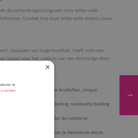
t de perfecte oplossing met onze witte voile
ijfsfeesten. Ontdek hoe onze witte voile doeken jouw
ment. Gemaakt van hoge kwaliteit, heeft voile een
oeken ideaal voor het creëren van een dromerige sfeer
×
ebsite te
g, perfect voor romantische bruiloften, chique
es verder
en, zoals achtergrondbekleding, ruimteafscheiding
itnodigende ambiance zonder de ruimte te
l zijn voor het aanvullen van je bestaande decor.