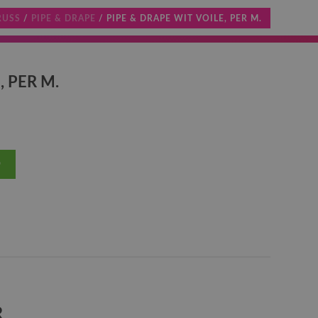
RUSS
/
PIPE & DRAPE
/ PIPE & DRAPE WIT VOILE, PER M.
, PER M.
D
R