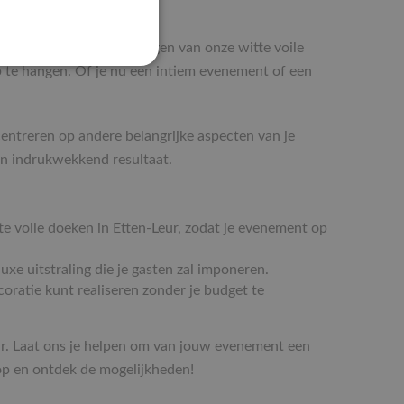
rfect zijn voor het ophangen van onze witte voile
p te hangen. Of je nu een intiem evenement of een
centreren op andere belangrijke aspecten van je
en indrukwekkend resultaat.
tte voile doeken in Etten-Leur, zodat je evenement op
xe uitstraling die je gasten zal imponeren.
coratie kunt realiseren zonder je budget te
ur. Laat ons je helpen om van jouw evenement een
op en ontdek de mogelijkheden!